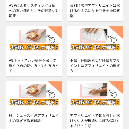
ASPによるリスティング違反
資料請求型アフィリエイトは稼
への重い罰則と、その最適な対
げるか？気になる中身を徹底解
応策
剖
A8ネットでいい案件を探して
不眠・睡眠改善など睡眠サプリ
稼ぐための使い方・やり方ガイ
メント系アフィリエイトの稼ぎ
ド
方
靴（シューズ）系アフィリエイ
アフィリエイトで数百円しか稼
トの稼ぎ方徹底解説！
げない人が桁違いにぼろ儲けす
る方法・手順