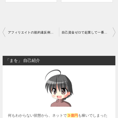
投
アフィリエイトの規約違反例・注意するべき重要ポイント（保存版）
自己資金ゼロで起業して一番稼げるビジネス・アフィリエイトの稼ぎ方
稿
ナ
ビ
「まを」 自己紹介
ゲ
ー
シ
ョ
ン
何もわからない状態から、ネットで
３億円
も稼いでしまった