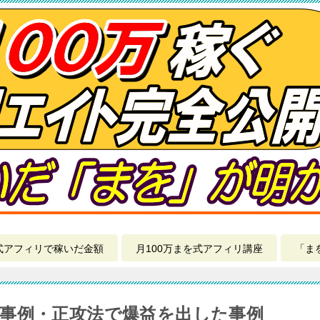
式アフィリで稼いだ金額
月100万まを式アフィリ講座
「ま
事例・正攻法で爆益を出した事例