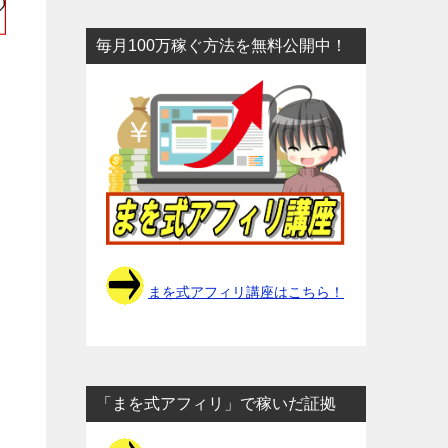
毎月100万稼ぐ方法を無料公開中！
まを式アフィリ講座はこちら！
「まを式アフィリ」で稼いだ証拠