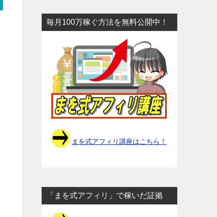
毎月100万稼ぐ方法を無料公開中！
ウ
まを式アフィリ講座はこちら！
「まを式アフィリ」で稼いだ証拠