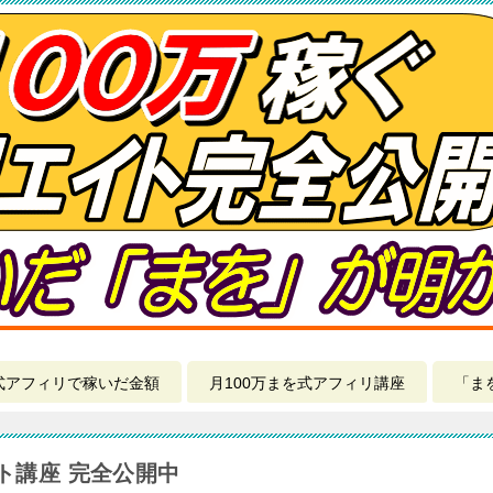
式アフィリで稼いだ金額
月100万まを式アフィリ講座
「ま
イト講座 完全公開中