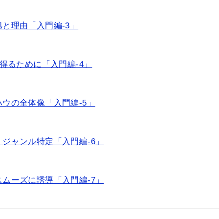
と理由「入門編-3」
得るために「入門編-4」
ウの全体像「入門編-5」
ジャンル特定「入門編-6」
ムーズに誘導「入門編-7」