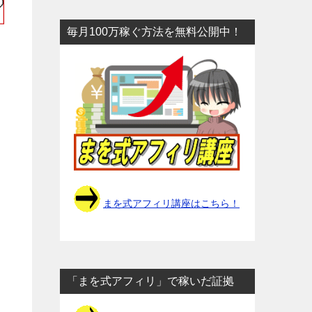
毎月100万稼ぐ方法を無料公開中！
ら
まを式アフィリ講座はこちら！
リ
「まを式アフィリ」で稼いだ証拠