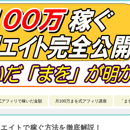
式アフィリで稼いだ金額
月100万まを式アフィリ講座
「ま
エイトで稼ぐ方法を徹底解説！