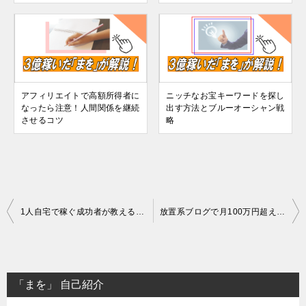
アフィリエイトで高額所得者に
ニッチなお宝キーワードを探し
なったら注意！人間関係を継続
出す方法とブルーオーシャン戦
させるコツ
略
投
1人自宅で稼ぐ成功者が教える！金儲けが上手い人の特徴とは？
放置系ブログで月100万円超え！アフィリエイトの楽な稼ぎ方
稿
ナ
ビ
「まを」 自己紹介
ゲ