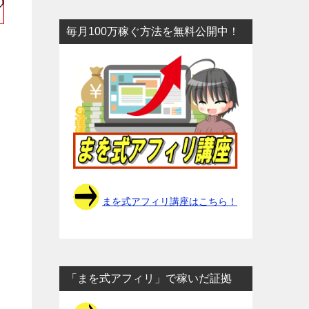
毎月100万稼ぐ方法を無料公開中！
まを式アフィリ講座はこちら！
「まを式アフィリ」で稼いだ証拠