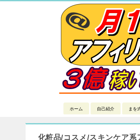
ホーム
自己紹介
まを
化粧品/コスメ/スキンケア