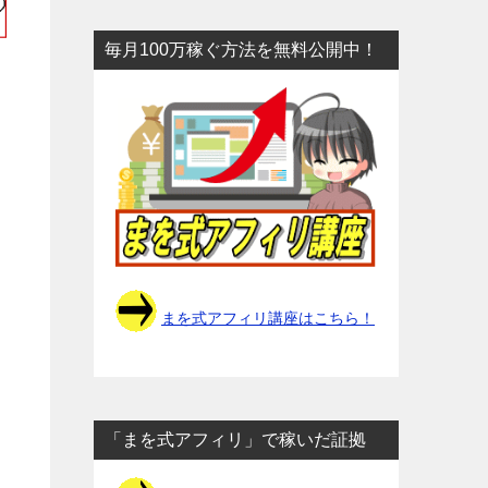
毎月100万稼ぐ方法を無料公開中！
まを式アフィリ講座はこちら！
「まを式アフィリ」で稼いだ証拠