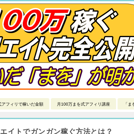
式アフィリで稼いだ金額
月100万まを式アフィリ講座
「ま
リエイトでガンガン稼ぐ方法とは？