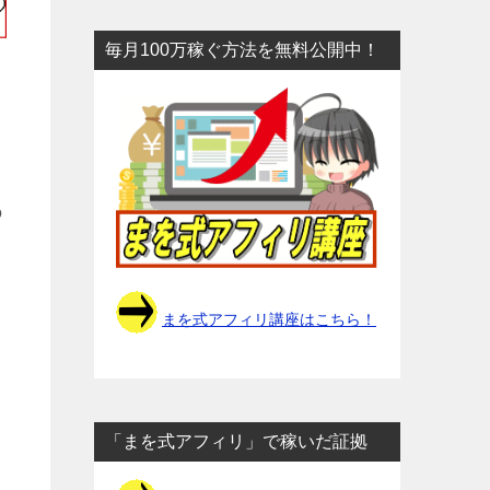
毎月100万稼ぐ方法を無料公開中！
の
まを式アフィリ講座はこちら！
「まを式アフィリ」で稼いだ証拠