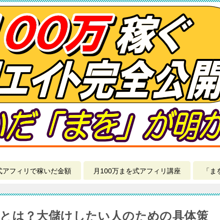
式アフィリで稼いだ金額
月100万まを式アフィリ講座
「ま
とは？大儲けしたい人のための具体策