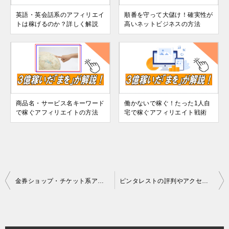
英語・英会話系のアフィリエイ
順番を守って大儲け！確実性が
トは稼げるのか？詳しく解説
高いネットビジネスの方法
商品名・サービス名キーワード
働かないで稼ぐ！たった1人自
で稼ぐアフィリエイトの方法
宅で稼ぐアフィリエイト戦術
投
金券ショップ・チケット系アフィリエイトのレビューと検証
ピンタレストの評判やアクセスアップ効果は？評価とレビュー
稿
ナ
ビ