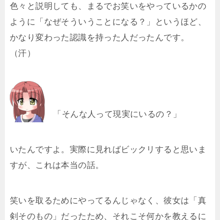
色々と説明しても、まるでお笑いをやっているかの
ように「なぜそういうことになる？」というほど、
かなり変わった認識を持った人だったんです。
（汗）
「そんな人って現実にいるの？」
いたんですよ。実際に見ればビックリすると思いま
すが、これは本当の話。
笑いを取るためにやってるんじゃなく、彼女は「真
剣そのもの」だったため、それこそ何かを教えるに