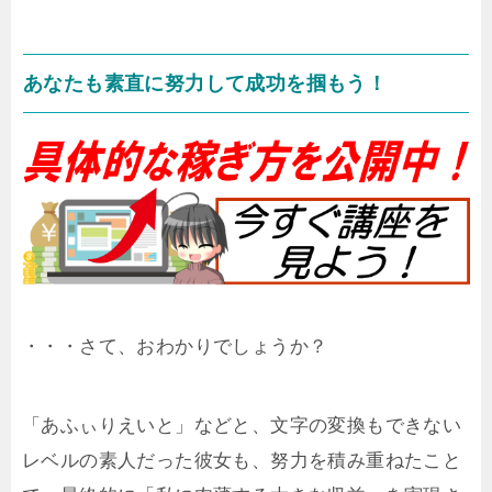
あなたも素直に努力して成功を掴もう！
・・・さて、おわかりでしょうか？
「あふぃりえいと」などと、文字の変換もできない
レベルの素人だった彼女も、努力を積み重ねたこと