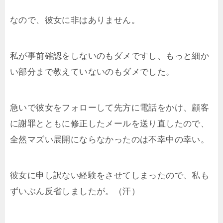
なので、彼女に非はありません。
私が事前確認をしないのもダメですし、もっと細か
い部分まで教えていないのもダメでした。
急いで彼女をフォローして先方に電話をかけ、顧客
に謝罪とともに修正したメールを送り直したので、
全然マズい展開にならなかったのは不幸中の幸い。
彼女に申し訳ない経験をさせてしまったので、私も
ずいぶん反省しましたが。（汗）