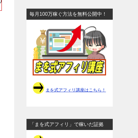
毎月100万稼ぐ方法を無料公開中！
まを式アフィリ講座はこちら！
「まを式アフィリ」で稼いだ証拠