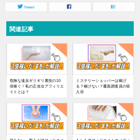
Tweet
関連記事
危険な違反ギリギリ裏技の10
ミステリーショッパーは稼げ
倍稼ぐ！私の正攻法アフィリエ
る？稼げない？覆面調査員の収
イトとは？
入④