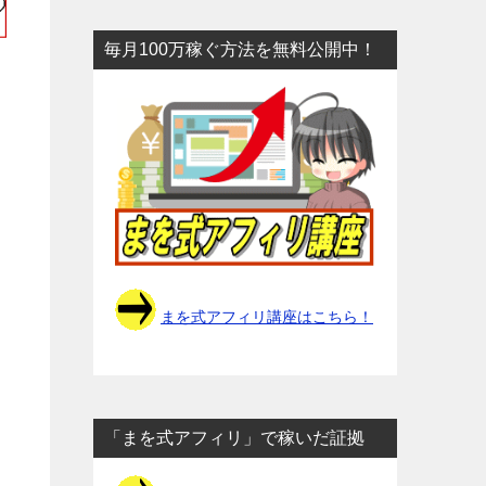
毎月100万稼ぐ方法を無料公開中！
まを式アフィリ講座はこちら！
「まを式アフィリ」で稼いだ証拠