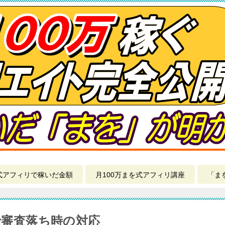
式アフィリで稼いだ金額
月100万まを式アフィリ講座
「ま
）で審査落ち時の対応