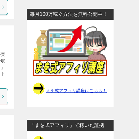
毎月100万稼ぐ方法を無料公開中！
が実
で収
ト」
ント
まを式アフィリ講座はこちら！
「まを式アフィリ」で稼いだ証拠