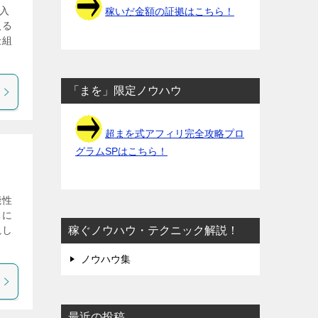
入
稼いだ金額の証拠はこちら！
入る
仕組
「まを」限定ノウハウ
超まを式アフィリ完全攻略プロ
グラムSPはこちら！
能性
ちに
稼ぐノウハウ・テクニック解説！
説し
ノウハウ集
最近の投稿