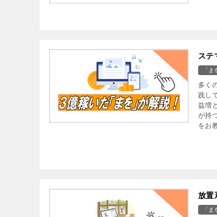
ステ
「ま
多く
践し
益増
が持
をお
放置
「ま