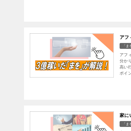
アフ
「ま
アフ
分か
高い
ポイ
家に
「ま