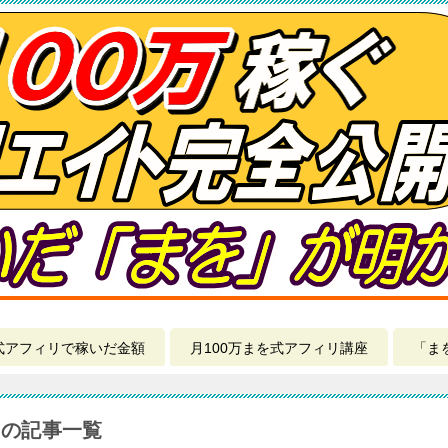
式アフィリで稼いだ金額
月100万まを式アフィリ講座
「ま
」の記事一覧