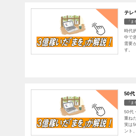
テレ
「ま
時代
中で
需要
す。
50
「ま
50
重ね
実は
ント