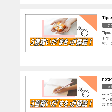
Ti
「ま
Ti
トや
術」
no
「ま
no
でい
高収