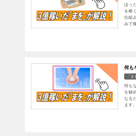
ほっ
を稼
仕組
みで
何も
「ま
何も
を秘
なる
ます