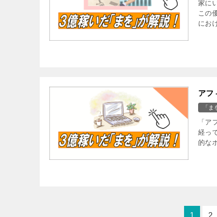
家に
この
にお
アフ
「ま
「ア
経っ
的な
1
2