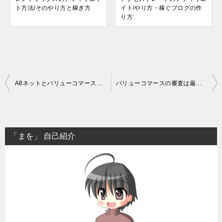
ト方法/そのやり方と稼ぎ方
イト/やり方・稼ぐブログの作
り方
投
A8ネットとバリューコマースを徹底比較！稼ぎやすいのはどっち？
バリューコマースの審査は厳しい？通過するためのコツを徹底解説
稿
ナ
ビ
「まを」 自己紹介
ゲ
ー
シ
ョ
ン