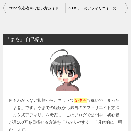
投
A8net初心者向け使い方ガイド！案件の選び方/基本
A8ネットのアフィリエイトのやり方/案件選び応用編～長期的な稼ぎ方
稿
ナ
ビ
「まを」 自己紹介
ゲ
ー
シ
ョ
ン
何もわからない状態から、ネットで
３億円
も稼いでしまった
「まを」です。今までの経験から独自のアフィリエイト方法
「まを式アフィリ」を考案し、このブログで公開中！初心者
が月100万を目指せる方法を「わかりやすく」「具体的に」明
かします。