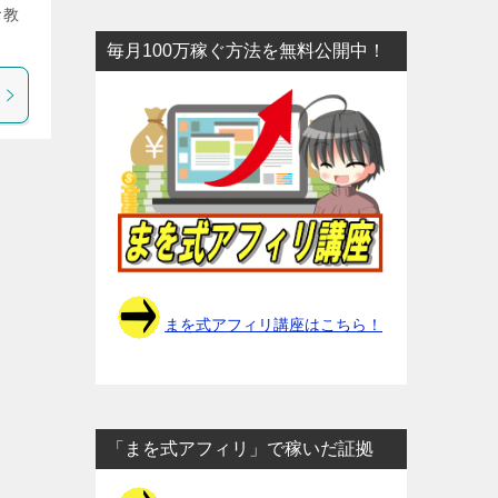
お教
毎月100万稼ぐ方法を無料公開中！
まを式アフィリ講座はこちら！
「まを式アフィリ」で稼いだ証拠