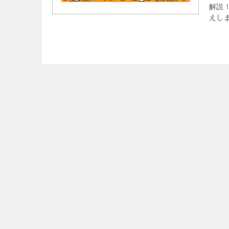
解説
えし