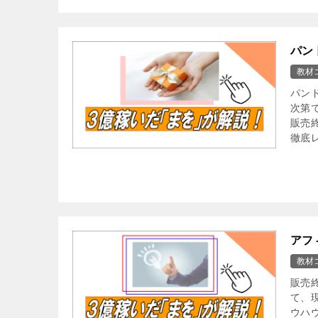
パン
教材
パン
次第
販売
徹底
アフ
教材
販売
て、
ウハ