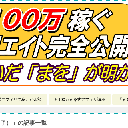
式アフィリで稼いだ金額
月100万まを式アフィリ講座
「ま
終了）」の記事一覧